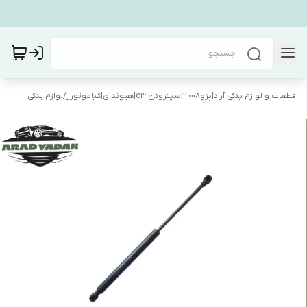
قطعات و لوازم یدکی آراد|پژو۲۰۰۸|سیتروئن c3|هیوندای|کیاموتورز
/
لوازم یدکی