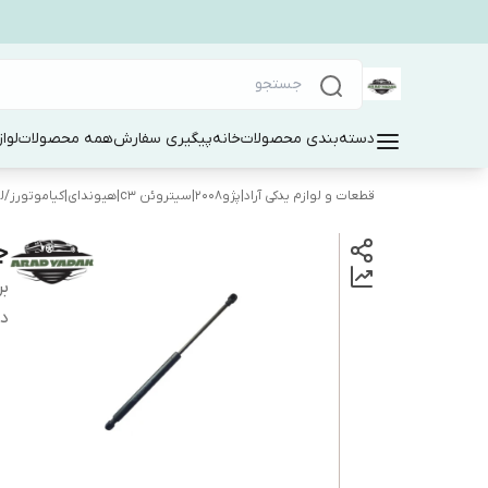
دسته‌بندی محصولات
خانه
پیگیری سفارش
همه محصولات
لوا
قطعات و لوازم یدکی آراد|پژو۲۰۰۸|سیتروئن c3|هیوندای|کیاموتورز
/
ل
جک
بر
دس