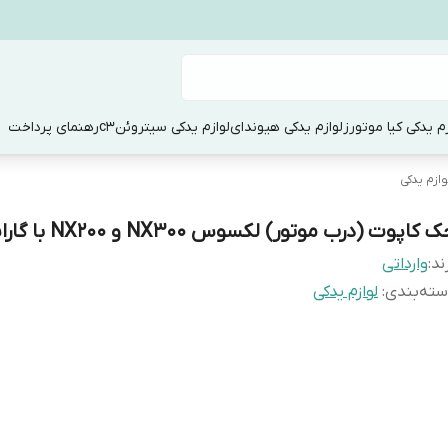
زم یدکی کیا موتورز
لوازم یدکی هیوندای
لوازم یدکی سیتروئنc3
رهنمای پرداخت
وازم یدکی
 کاپوت (درب موتور) لکسوس NX300 و NX200 با گارانتی
ند:
وارداتی
ته‌بندی
:
لوازم یدکی