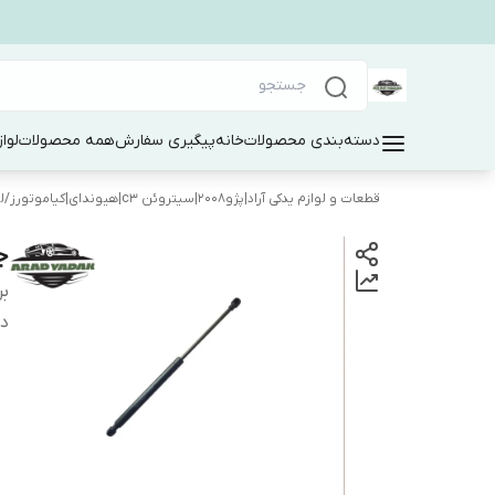
دسته‌بندی محصولات
خانه
پیگیری سفارش
همه محصولات
لوا
قطعات و لوازم یدکی آراد|پژو۲۰۰۸|سیتروئن c3|هیوندای|کیاموتورز
/
ل
ج
بر
دس