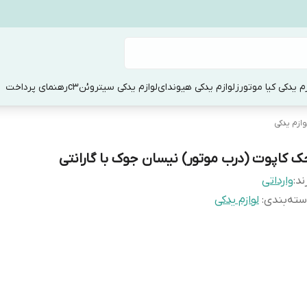
زم یدکی کیا موتورز
لوازم یدکی هیوندای
لوازم یدکی سیتروئنc3
رهنمای پرداخت
وازم یدکی
ک کاپوت (درب موتور) نیسان جوک با گارانتی
ند:
وارداتی
ته‌بندی
:
لوازم یدکی