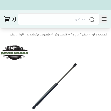
قطعات و لوازم یدکی آراد|پژو۲۰۰۸|سیتروئن c3|هیوندای|کیاموتورز
/
لوازم یدکی