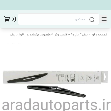
قطعات و لوازم یدکی آراد|پژو۲۰۰۸|سیتروئن c3|هیوندای|کیاموتورز
/
لوازم یدکی