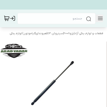
قطعات و لوازم یدکی آراد|پژو۲۰۰۸|سیتروئن c3|هیوندای|کیاموتورز
/
لوازم یدکی