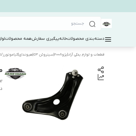
دسته‌بندی محصولات
خانه
پیگیری سفارش
همه محصولات
لوا
قطعات و لوازم یدکی آراد|پژو۲۰۰۸|سیتروئن c3|هیوندای|کیاموتورز
/
ل
طب
بر
دس