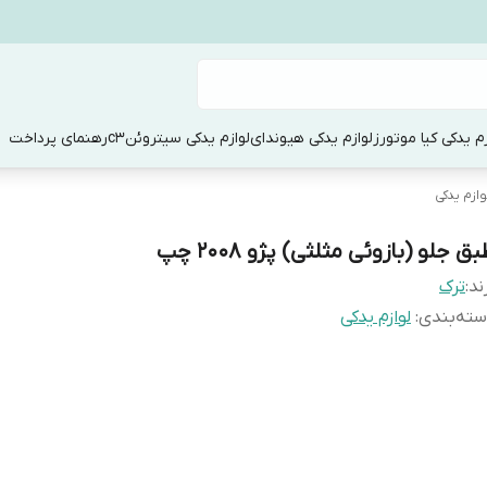
زم یدکی کیا موتورز
لوازم یدکی هیوندای
لوازم یدکی سیتروئنc3
رهنمای پرداخت
وازم یدکی
ق جلو (بازوئی مثلثی) پژو 2008 چپ
ند:
ترک
ته‌بندی
:
لوازم یدکی