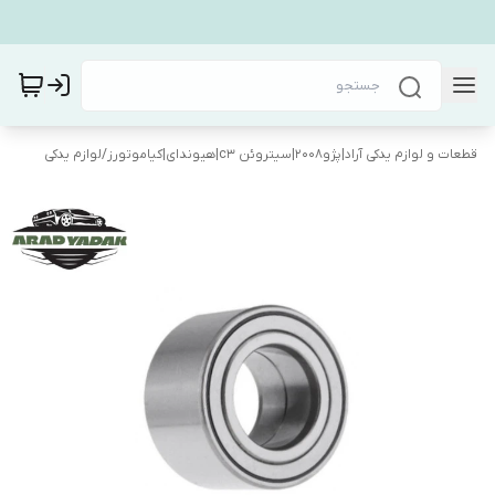
قطعات و لوازم یدکی آراد|پژو۲۰۰۸|سیتروئن c3|هیوندای|کیاموتورز
/
لوازم یدکی