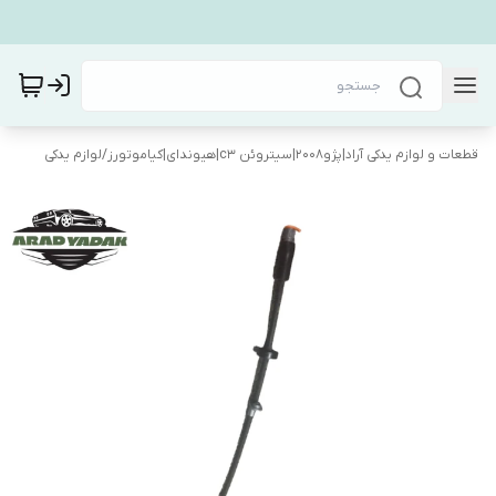
قطعات و لوازم یدکی آراد|پژو۲۰۰۸|سیتروئن c3|هیوندای|کیاموتورز
/
لوازم یدکی