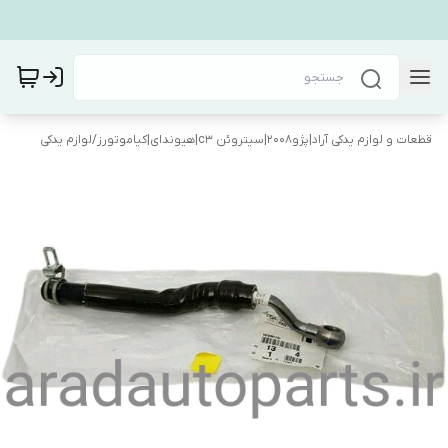
قطعات و لوازم یدکی آراد|پژو۲۰۰۸|سیتروئن c3|هیوندای|کیاموتورز
/
لوازم یدکی