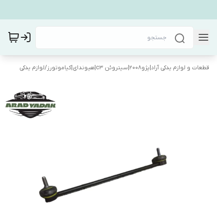
قطعات و لوازم یدکی آراد|پژو۲۰۰۸|سیتروئن c3|هیوندای|کیاموتورز
/
لوازم یدکی