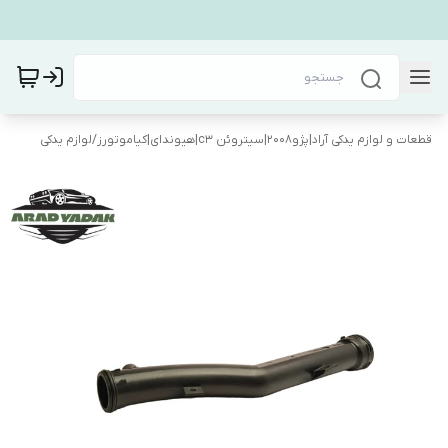
قطعات و لوازم یدکی آراد|پژو۲۰۰۸|سیتروئن c3|هیوندای|کیاموتورز
/
لوازم یدکی