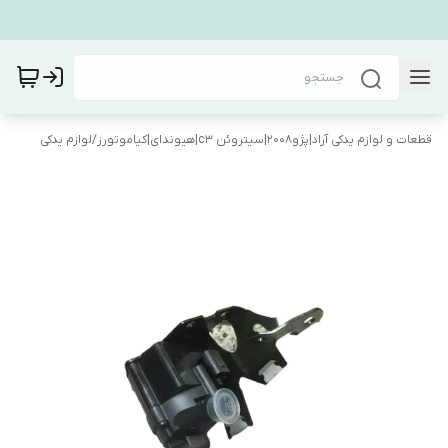
قطعات و لوازم یدکی آراد|پژو۲۰۰۸|سیتروئن c3|هیوندای|کیاموتورز
/
لوازم یدکی