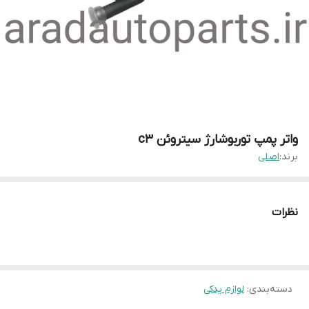
واتر پمپ توربوشارژ سیتروئن c3
برند:
اصلی
نظرات
دسته‌بندی
:
لوازم یدکی