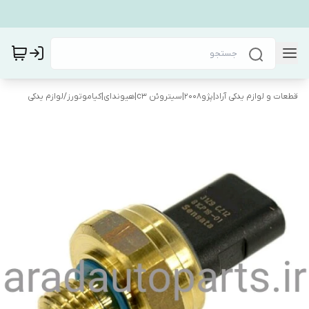
قطعات و لوازم یدکی آراد|پژو۲۰۰۸|سیتروئن c3|هیوندای|کیاموتورز
/
لوازم یدکی