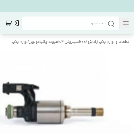
قطعات و لوازم یدکی آراد|پژو۲۰۰۸|سیتروئن c3|هیوندای|کیاموتورز
/
لوازم یدکی