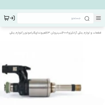
قطعات و لوازم یدکی آراد|پژو۲۰۰۸|سیتروئن c3|هیوندای|کیاموتورز
/
لوازم یدکی