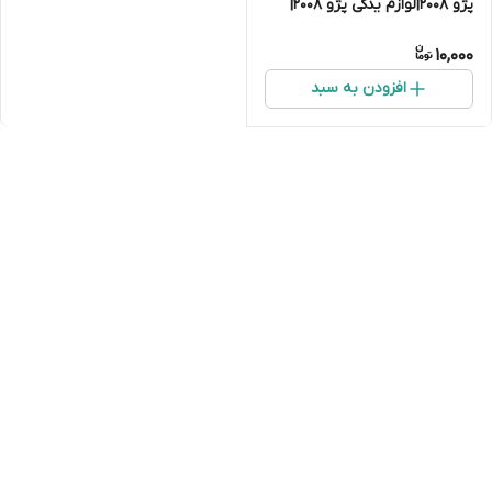
پژو ۲۰۰۸|لوازم یدکی پژو 2008|
لوازم جلوبندی پژو ۲۰۰۸|لوازم
10,000
موتوری پژو ۲۰۰۸
افزودن به سبد