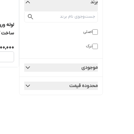
برند
اصلی
ساخت ک
ترک
000,000
موجودی
محدوده قیمت