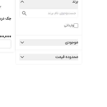
برند
جک درب
وارداتی
400,000
موجودی
محدوده قیمت