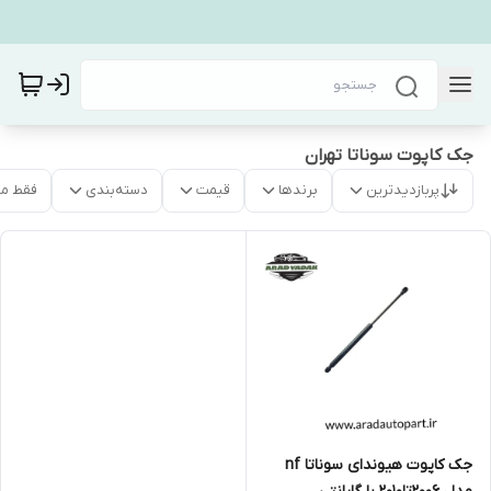
جک کاپوت سوناتا تهران
پربازدیدترین
برندها
قیمت
دسته‌بندی
فقط م
جک کاپوت هیوندای سوناتا nf