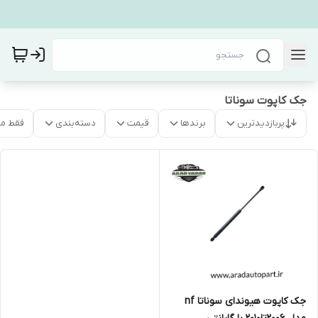
جک کاپوت سوناتا
پربازدیدترین
برندها
قیمت
دسته‌بندی
فقط م
جک کاپوت هیوندای سوناتا nf