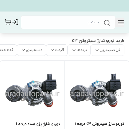
خرید توربوشارژ سیتروئن c3
جدیدترین
برندها
قیمت
دسته‌بندی
فقط محص
توربوشارژ سیتروئن c3 درجه 1
توربو شارژ پژو 2008 درجه 1