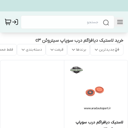
خرید لاستیک دیافراگم درب سوپاپ سیتروئن c3
جدیدترین
برندها
قیمت
دسته‌بندی
فقط محص
لاستیک دیافراگم درب سوپاپ