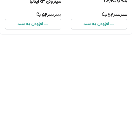
2008/508/C3
سیتروئن c3 ایتالیا
52,000,000
52,000,000
افزودن به سبد
افزودن به سبد