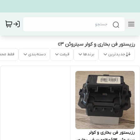
رزیستور فن بخاری و کولر سیتروئن c3
جدیدترین
برندها
قیمت
دسته‌بندی
فقط محص
رزیستور فن بخاری و کولر