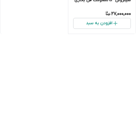
سیتروئن c3/مقاومت فن بخاری
و کولر سیتروئن c3
27,000,000
افزودن به سبد