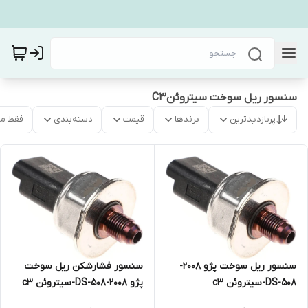
سنسور ریل سوخت سیتروئنC3
پربازدیدترین
برندها
قیمت
دسته‌بندی
فقط م
سنسور ریل سوخت پژو 2008-
سنسور فشارشکن ریل سوخت
508-DS-سیتروئن c3
پژو 2008-508-DS-سیتروئن c3