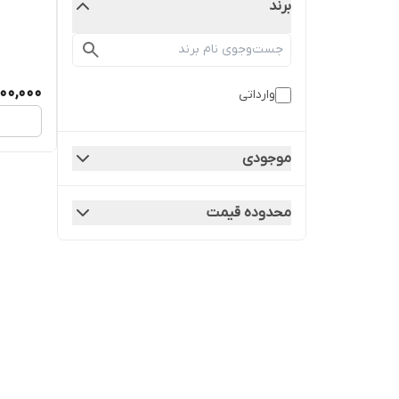
برند
00,000
وارداتی
موجودی
محدوده قیمت