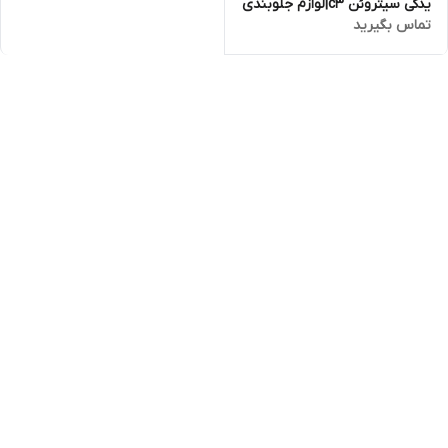
یدکی سیتروئن c3|لوازم جلوبندی
تماس بگیرید
سیتروئن c3|لوازم موتوری
سیتروئن c3