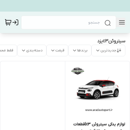
سیتروئنc3یزد
جدیدترین
برندها
قیمت
دسته‌بندی
فقط محص
لوازم یدکی سیتروئن c3|قطعات