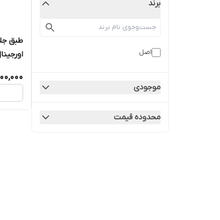
برند
اصل
اورجینا
000,000
موجودی
محدوده قیمت