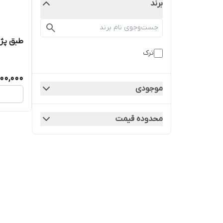
برند
طبق پژو 2008 /لوازم یدکی پژ
ترک
00,000
موجودی
محدوده قیمت