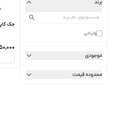
برند
جک کاپو
وارداتی
450,000
موجودی
محدوده قیمت