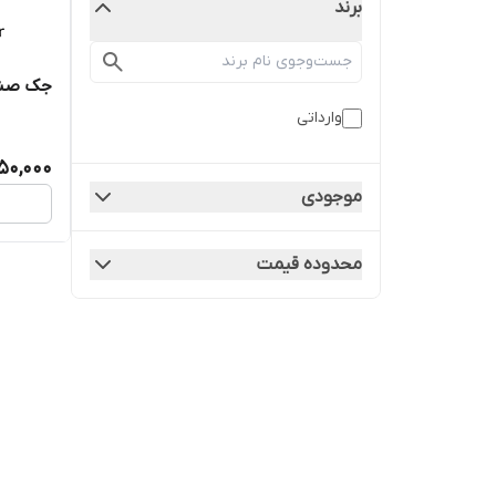
برند
جک صندو
وارداتی
450,000
موجودی
محدوده قیمت