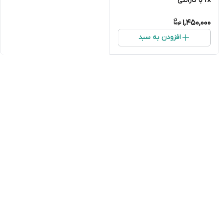
fx با گارانتی
1,450,000
افزودن به سبد