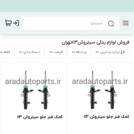
فروش لوازم یدکی سیتروئنc3تهران
پربازدیدترین
برندها
قیمت
دسته‌بندی
فقط م
کمک فنر جلو سیتروئن c3
کمک فنر جلو سیتروئن c3