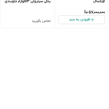
اورجینال
یدکی سیتروئن c3|لوازم جلوبندی
سیتروئن c3|لوازم موتوری
57,000,000
سیتروئن c3
افزودن به سبد
تماس بگیرید