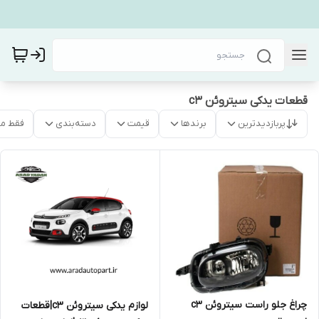
قطعات یدکی سیتروئن c3
پربازدیدترین
برندها
قیمت
دسته‌بندی
فقط م
چراغ جلو راست سیتروئن c3
لوازم یدکی سیتروئن c3|قطعات