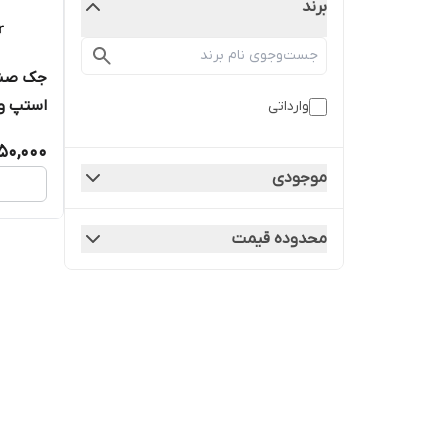
برند
جک صند
استپ وی
وارداتی
450,000
موجودی
محدوده قیمت