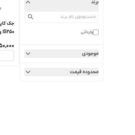
برند
جک کاپ
iS250 و iS350
وارداتی
050,000
موجودی
محدوده قیمت