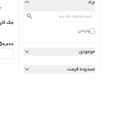
برند
جک کاپو
وارداتی
450,000
موجودی
محدوده قیمت