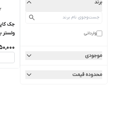
برند
جک کاپ
ولستر با
وارداتی
450,000
موجودی
محدوده قیمت