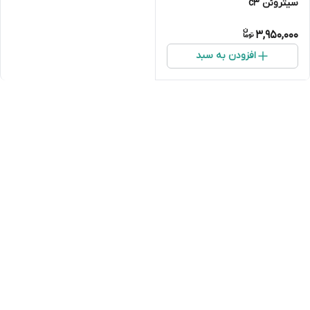
سیتروئن c3
3,950,000
افزودن به سبد