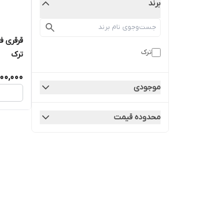
برند
ترک
ترک
00,000
موجودی
محدوده قیمت