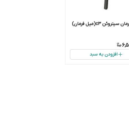
قرقری فرمان سیتروئن c3(میل فرمان)
6,5
افزودن به سبد