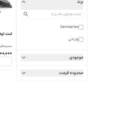
برند
Germantex
لنت ترمز
وارداتی
,300,000
000,000
موجودی
محدوده قیمت