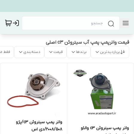
قیمت واترپمپ پمپ آب سیتروئن c3 اصلی
پربازدیدترین
برندها
قیمت
دسته‌بندی
فقط م
واتر پمپ سیتروئن c3/پژو
واتر پمپ سیتروئن c3 والئو
2008/508/دی اس