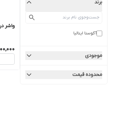
برند
واشر درب
آگوستا ایتالیا
00,000
موجودی
محدوده قیمت