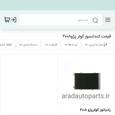
قیمت کندانسور کولر پژو۲۰۰۸
جدیدترین
برندها
قیمت
دسته‌بندی
فقط محص
رادیاتور کولرپژو 2008