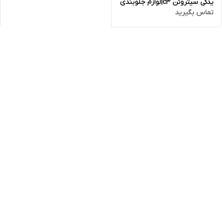
یدکی سیتروئن c3|لوازم جلوبندی
تماس بگیرید
سیتروئن c3|لوازم موتوری
سیتروئن c3