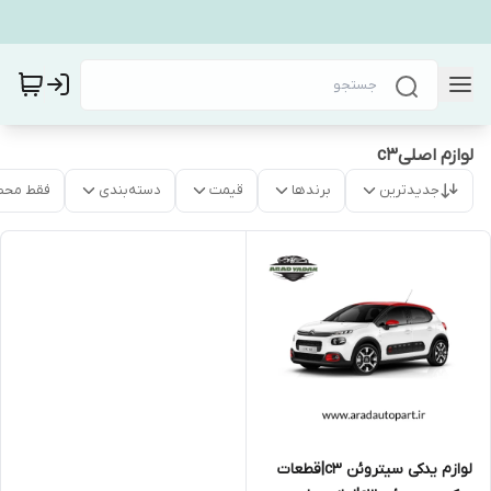
لوازم اصلیc3
جدیدترین
برندها
قیمت
دسته‌بندی
فقط محص
لوازم یدکی سیتروئن c3|قطعات