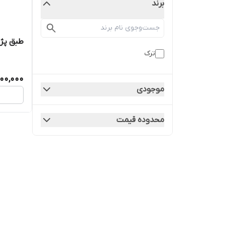
برند
طبق پژو 2008 /لوازم یدکی پژ
ترک
00,000
موجودی
محدوده قیمت