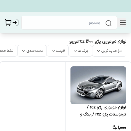
لوازم موتوری پژو rcz ۱۶۰۰توربو
جدیدترین
برندها
قیمت
دسته‌بندی
فقط محص
لوازم موتوری پژو rcz /
ترموستات پژو rcz /رینگ و
پیستون پژو rcz /لوله توربو پژو
1,000
rcz /شیربرقی توربو پژو rcz /