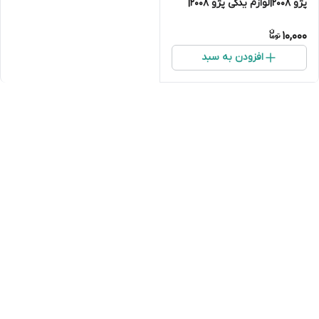
پژو ۲۰۰۸|لوازم یدکی پژو 2008|
لوازم جلوبندی پژو ۲۰۰۸|لوازم
10,000
موتوری پژو ۲۰۰۸
افزودن به سبد