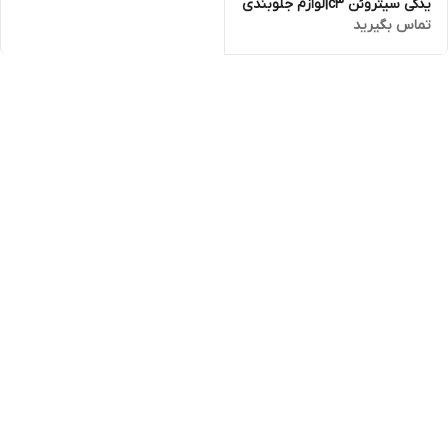
یدکی سیتروئن c3|لوازم جلوبندی
تماس بگیرید
سیتروئن c3|لوازم موتوری
سیتروئن c3