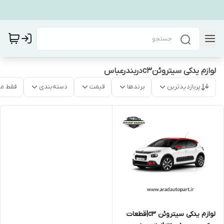
لوازم یدکی سیتروئنc3دربندرعباس
پربازدیدترین
برندها
قیمت
دسته‌بندی
فقط م
لوازم یدکی سیتروئن c3|قطعات